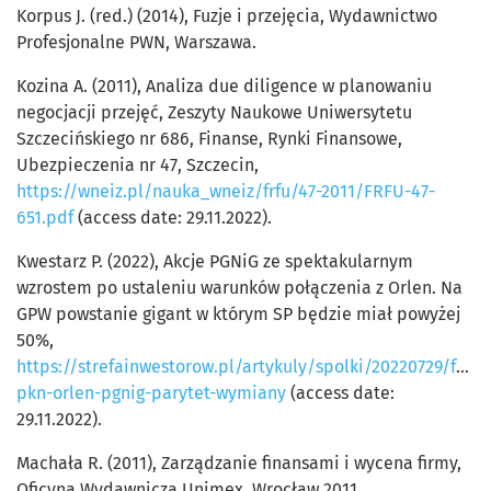
Korpus J. (red.) (2014), Fuzje i przejęcia, Wydawnictwo
Profesjonalne PWN, Warszawa.
Kozina A. (2011), Analiza due diligence w planowaniu
negocjacji przejęć, Zeszyty Naukowe Uniwersytetu
Szczecińskiego nr 686, Finanse, Rynki Finansowe,
Ubezpieczenia nr 47, Szczecin,
https://wneiz.pl/nauka_wneiz/frfu/47-2011/FRFU-47-
651.pdf
(access date: 29.11.2022).
Kwestarz P. (2022), Akcje PGNiG ze spektakularnym
wzrostem po ustaleniu warunków połączenia z Orlen. Na
GPW powstanie gigant w którym SP będzie miał powyżej
50%,
https://strefainwestorow.pl/artykuly/spolki/20220729/fuzja
pkn-orlen-pgnig-parytet-wymiany
(access date:
29.11.2022).
Machała R. (2011), Zarządzanie finansami i wycena firmy,
Oficyna Wydawnicza Unimex, Wrocław 2011.