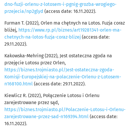
dno-fuzji-orlenu-z-lotosem-i-pgnig-grozba-wrogiego-
przejecia/np2glyd
(access date: 16.11.2022).
Furman T. (2022), Orlen ma chętnych na Lotos. Fuzja coraz
bliżej,
https://www.rp.pl/biznes/art19281341-orlen-ma-
chetnych-na-lotos-fuzja-coraz-blizej
(access date:
29.11.2022).
Kakowska-Mehring (2022), Jest ostateczna zgoda na
przejęcie Lotosu przez Orlen,
https://biznes.trojmiasto.pl/Jest-ostateczna-zgoda-
Komisji-Europejskiej-na-polaczenie-Orlenu-z-Lotosem-
n168100.html
(access date: 29.11.2022).
Kiewlicz R. (2022), Połączenie Lotosu i Orlenu
zarejestrowane przez sąd,
https://biznes.trojmiasto.pl/Polaczenie-Lotosu-i-Orlenu-
zarejestrowane-przez-sad-n169394.html
(access date:
16.11.2022).