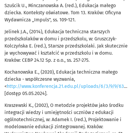
Szuścik U., Minczanowska A. (red.), Edukacja małego
dziecka. Konteksty oświatowe. Tom 13. Kraków: Oficyna
Wydawnicza „Impuls”, ss. 109-121.
Jelinek J.A., (2014), Edukacja techniczna starszych
przedszkolaków w domu i przedszkolu, w: Gruszczyk-
Kolczyńska E. (red.), Starsze przedszkolaki. Jak skutecznie
je wychowywać i kształcić w przedszkolu i w domu.
Kraków: CEBP 24.12 Sp. z o.o., ss. 257-275.
Kochanowska E., (2020), Edukacja techniczna małego
dziecka - współczesne wyzwania,
<
http://www.konferencja.21.edu.pl/uploads/6/3/9/9/6399009/1.3.7._kochanowska.pdf
[dostęp 05.05.2024].
Kraszewski K., (2002), O metodzie projektów jako środku
integracji wiedzy i umiejętności uczniów z edukacji
ogólnotechnicznej, w: Adamek I. (red.), Projektowanie i
modelowanie edukacji zintegrowanej. Kraków: