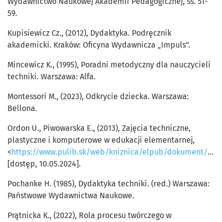
Wydawnictwo Naukowej Akademii Pedagogicznej, ss. 51-
59.
Kupisiewicz Cz., (2012), Dydaktyka. Podręcznik
akademicki. Kraków: Oficyna Wydawnicza „Impuls”.
Mincewicz K., (1995), Poradni metodyczny dla nauczycieli
techniki. Warszawa: Alfa.
Montessori M., (2023), Odkrycie dziecka. Warszawa:
Bellona.
Ordon U., Piwowarska E., (2013), Zajęcia techniczne,
plastyczne i komputerowe w edukacji elementarnej,
<
https://www.pulib.sk/web/kniznica/elpub/dokument/Kancir1/subor/Ordon_Piwowarska.pdf
[dostęp, 10.05.2024].
Pochanke H. (1985), Dydaktyka techniki. (red.) Warszawa:
Państwowe Wydawnictwa Naukowe.
Prątnicka K., (2022), Rola procesu twórczego w