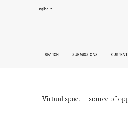
Change the language. The current language is:
English
Virtual space – source of opportunities and t
SEARCH
SUBMISSIONS
CURRENT
Virtual space – source of op