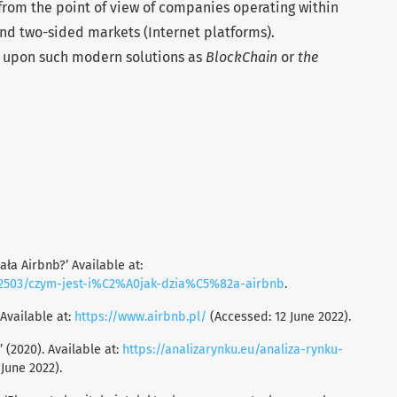
l from the point of view of companies operating within
nd two-sided markets (Internet platforms).
s upon such modern solutions as
BlockChain
or
the
iała Airbnb?’ Available at:
e/2503/czym-jest-i%C2%A0jak-dzia%C5%82a-airbnb
.
 Available at:
https://www.airbnb.pl/
(Accessed: 12 June 2022).
 (2020). Available at:
https://analizarynku.eu/analiza-rynku-
June 2022).