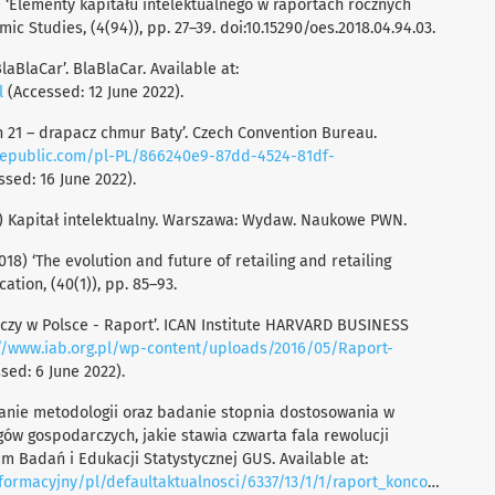
) ‘Elementy kapitału intelektualnego w raportach rocznych
c Studies, (4(94)), pp. 27–39. doi:10.15290/oes.2018.04.94.03.
aBlaCar’. BlaBlaCar. Available at:
l
(Accessed: 12 June 2022).
n 21 – drapacz chmur Baty’. Czech Convention Bureau.
hrepublic.com/pl-PL/866240e9-87dd-4524-81df-
sed: 16 June 2022).
1) Kapitał intelektualny. Warszawa: Wydaw. Naukowe PWN.
2018) ‘The evolution and future of retailing and retailing
ation, (40(1)), pp. 85–93.
rzeczy w Polsce - Raport’. ICAN Institute HARVARD BUSINESS
//www.iab.org.pl/wp-content/uploads/2016/05/Raport-
sed: 6 June 2022).
owanie metodologii oraz badanie stopnia dostosowania w
w gospodarczych, jakie stawia czwarta fala rewolucji
um Badań i Edukacji Statystycznej GUS. Available at:
cyjny/pl/defaultaktualnosci/6337/13/1/1/raport_koncowy_przemysl_4.0.pdf