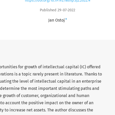
https://doi.org/10.19192/wsfip.sj2.2022.4
Published 29-07-2022
+
Jan Ostoj
tunities for growth of intellectual capital (IC) offered
rations is a topic rarely present in literature. Thanks to
ating the level of intellectual capital in an enterprise
to determine the most important stimulating paths and
he growth of customer, organizational and human
nto account the positive impact on the owner of an
ty to increase net assets. The author discusses the