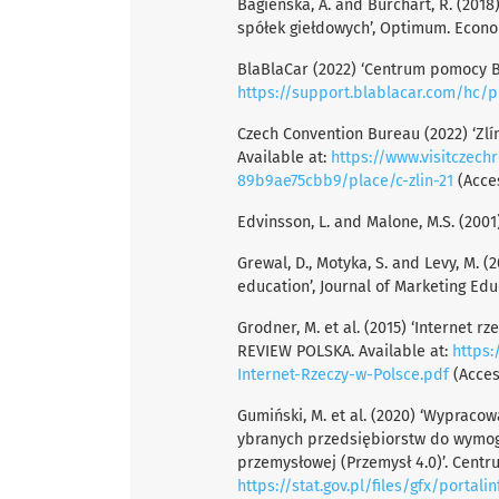
Bagieńska, A. and Burchart, R. (2018
spółek giełdowych’, Optimum. Economi
BlaBlaCar (2022) ‘Centrum pomocy Bl
https://support.blablacar.com/hc/p
Czech Convention Bureau (2022) ‘Zlí
Available at:
https://www.visitczec
89b9ae75cbb9/place/c-zlin-21
(Acces
Edvinsson, L. and Malone, M.S. (200
Grewal, D., Motyka, S. and Levy, M. (
education’, Journal of Marketing Educ
Grodner, M. et al. (2015) ‘Internet 
REVIEW POLSKA. Available at:
https:
Internet-Rzeczy-w-Polsce.pdf
(Acces
Gumiński, M. et al. (2020) ‘Wyprac
ybranych przedsiębiorstw do wymogó
przemysłowej (Przemysł 4.0)’. Centr
https://stat.gov.pl/files/gfx/portalinforma