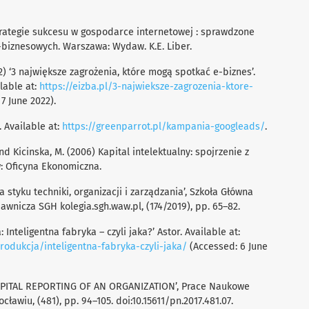
 strategie sukcesu w gospodarce internetowej : sprawdzone
-biznesowych. Warszawa: Wydaw. K.E. Liber.
) ‘3 największe zagrożenia, które mogą spotkać e-biznes’.
lable at:
https://eizba.pl/3-najwieksze-zagrozenia-ktore-
7 June 2022).
 Available at:
https://greenparrot.pl/kampania-googleads/
.
d Kicinska, M. (2006) Kapital intelektualny: spojrzenie z
: Oficyna Ekonomiczna.
a styku techniki, organizacji i zarządzania’, Szkoła Główna
nicza SGH kolegia.sgh.waw.pl, (174/2019), pp. 65–82.
 Inteligentna fabryka – czyli jaka?’ Astor. Available at:
rodukcja/inteligentna-fabryka-czyli-jaka/
(Accessed: 6 June
 CAPITAL REPORTING OF AN ORGANIZATION’, Prace Naukowe
wiu, (481), pp. 94–105. doi:10.15611/pn.2017.481.07.