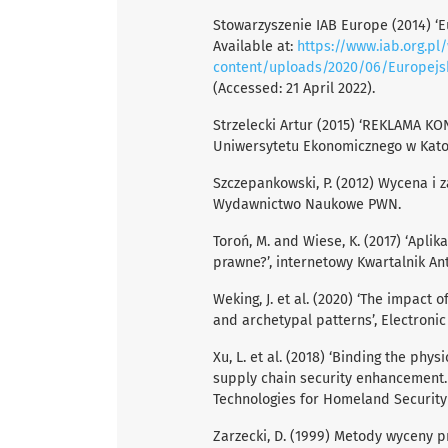
Stowarzyszenie IAB Europe (2014) ‘
Available at:
https://www.iab.org.pl
content/uploads/2020/06/Europejs
(Accessed: 21 April 2022).
Strzelecki Artur (2015) ‘REKLAMA K
Uniwersytetu Ekonomicznego w Katowi
Szczepankowski, P. (2012) Wycena i 
Wydawnictwo Naukowe PWN.
Toroń, M. and Wiese, K. (2017) ‘Apli
prawne?’, internetowy Kwartalnik Ant
Weking, J. et al. (2020) ‘The impac
and archetypal patterns’, Electronic
Xu, L. et al. (2018) ‘Binding the ph
supply chain security enhancement.
Technologies for Homeland Security 
Zarzecki, D. (1999) Metody wyceny 