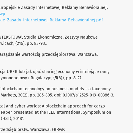
Europejskie Zasady Internetowej Reklamy Behawioralnej’.
/wp-
kie_Zasady_Internetowej_Reklamy_Behawioralnej.pdf
ONTEKSTOWA’, Studia Ekonomiczne. Zeszyty Naukowe
cach, (216), pp. 83-93,.
zarządzanie wartością przedsiębiorstwa. Warszawa:
kacja UBER lub jak ująć sharing economy w istniejące ramy
ymonopolowy i Regulacyjn, (5(6)), pp. 8–27.
t of blockchain technology on business models – a taxonomy
 Markets, 30(2), pp. 285–305. doi:10.1007/s12525-019-00386-3.
ysical and cyber worlds: A blockchain approach for cargo
 Paper presented at the IEEE International Symposium on
(HST), 2018’.
przedsiębiorstw. Warszawa: FRRwP.