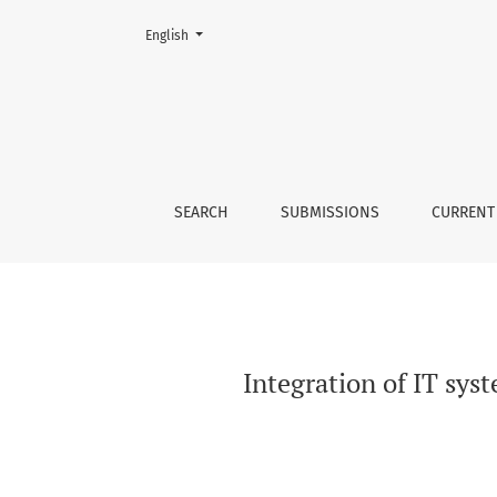
Change the language. The current language is:
English
Integration of IT systems to support the trac
SEARCH
SUBMISSIONS
CURRENT
Integration of IT sys