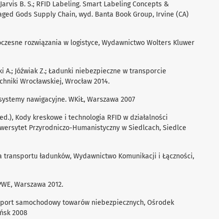
; Jarvis B. S.; RFID Labeling. Smart Labeling Concepts &
aged Gods Supply Chain, wyd. Banta Book Group, Irvine (CA)
owoczesne rozwiązania w logistyce, Wydawnictwo Wolters Kluwer
ki A.; Jóźwiak Z.; Ładunki niebezpieczne w transporcie
chniki Wrocławskiej, Wrocław 2014.
ne systemy nawigacyjne. WKiŁ, Warszawa 2007
red.), Kody kreskowe i technologia RFID w działalności
iwersytet Przyrodniczo-Humanistyczny w Siedlcach, Siedlce
ka transportu ładunków, Wydawnictwo Komunikacji i Łączności,
, PWE, Warszawa 2012.
ansport samochodowy towarów niebezpiecznych, Ośrodek
ańsk 2008