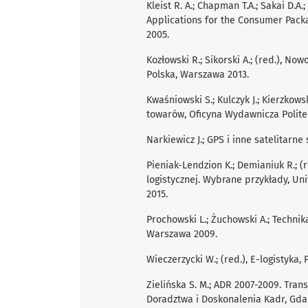
Kleist R. A.; Chapman T.A.; Sakai D.A.
Applications for the Consumer Pack
2005.
Kozłowski R.; Sikorski A.; (red.), N
Polska, Warszawa 2013.
Kwaśniowski S.; Kulczyk J.; Kierzkows
towarów, Oficyna Wydawnicza Polite
Narkiewicz J.; GPS i inne satelitar
Pieniak-Lendzion K.; Demianiuk R.; (
logistycznej. Wybrane przykłady, Un
2015.
Prochowski L.; Żuchowski A.; Techni
Warszawa 2009.
Wieczerzycki W.; (red.), E-logistyka
Zielińska S. M.; ADR 2007-2009. Tr
Doradztwa i Doskonalenia Kadr, Gd